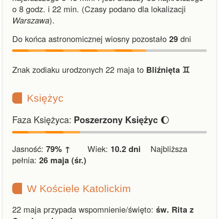
o 8 godz. i 22 min.
(Czasy podano dla lokalizacji
Warszawa
).
Do końca astronomicznej wiosny pozostało
29
dni
Znak zodiaku urodzonych 22 maja to
Bliźnięta ♊︎
Księżyc
Faza Księżyca:
🌔
Poszerzony Księżyc
Jasność:
79% ↑
Wiek:
10.2 dni
Najbliższa
pełnia:
26 maja (śr.)
W Kościele Katolickim
22 maja przypada wspomnienie/święto:
św. Rita z