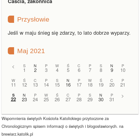
Cascia, zakonnica
Przysłowie
Jeśli w maju śnieg się zdarzy, to lato dobrze wyparzy.
Maj 2021
<
S
N
P
W
Ś
C
P
S
N
P
1
2
3
4
5
6
7
8
9
10
W
Ś
C
P
S
N
P
W
Ś
C
P
11
12
13
14
15
16
17
18
19
20
21
S
N
P
W
Ś
C
P
S
N
P
>
22
23
24
25
26
27
28
29
30
31
Wspomnienia świętych Kościoła Katolickiego przytoczone za
Chronologicznym spisem informacji o świętych i błogosławionych. na
brewiarz.katolik.pl