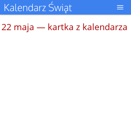
Toggl
navig
22 maja — kartka z kalendarza