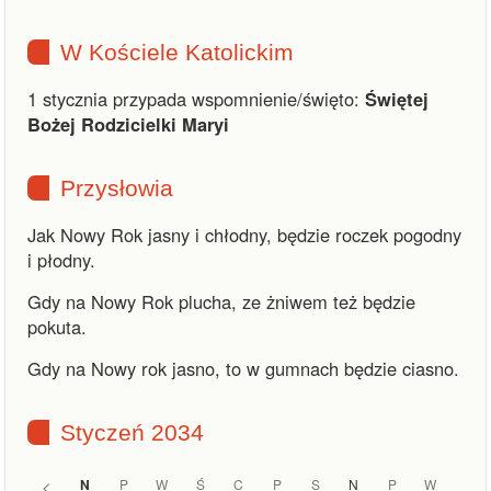
W Kościele Katolickim
1 stycznia przypada wspomnienie/święto:
Świętej
Bożej Rodzicielki Maryi
Przysłowia
Jak Nowy Rok jasny i chłodny, będzie roczek pogodny
i płodny.
Gdy na Nowy Rok plucha, ze żniwem też będzie
pokuta.
Gdy na Nowy rok jasno, to w gumnach będzie ciasno.
Styczeń 2034
<
N
P
W
Ś
C
P
S
N
P
W