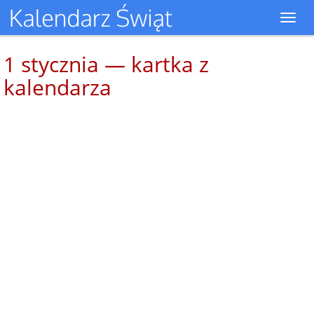
Toggl
navig
1 stycznia — kartka z
kalendarza