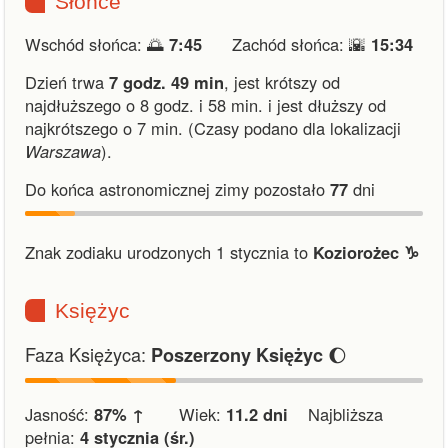
Słońce
Wschód słońca: 🌅
7:45
Zachód słońca: 🌇
15:34
Dzień trwa
7 godz. 49 min
,
jest krótszy od
najdłuższego o 8 godz. i 58 min.
i
jest dłuższy od
najkrótszego o 7 min.
(Czasy podano dla lokalizacji
Warszawa
).
Do końca astronomicznej zimy pozostało
77
dni
Znak zodiaku urodzonych 1 stycznia to
Koziorożec ♑︎
Księżyc
Faza Księżyca:
🌔
Poszerzony Księżyc
Jasność:
87% ↑
Wiek:
11.2 dni
Najbliższa
pełnia:
4 stycznia (śr.)