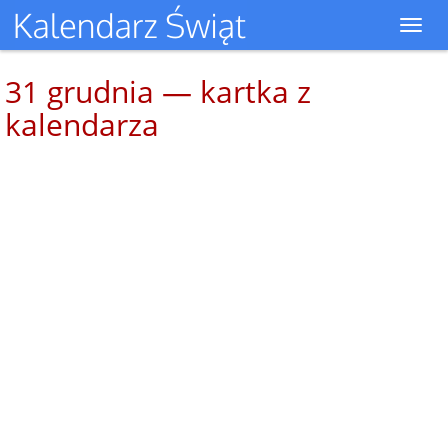
Toggl
navig
31 grudnia — kartka z
kalendarza