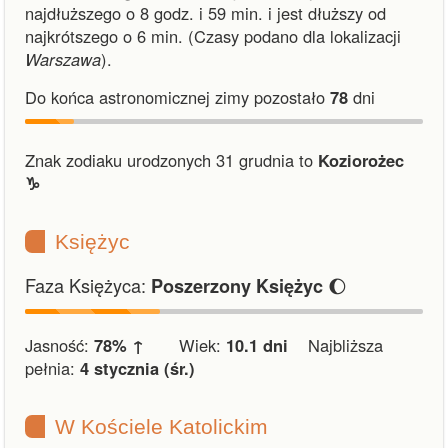
najdłuższego o 8 godz. i 59 min.
i
jest dłuższy od
najkrótszego o 6 min.
(Czasy podano dla lokalizacji
Warszawa
).
Do końca astronomicznej zimy pozostało
78
dni
Znak zodiaku urodzonych 31 grudnia to
Koziorożec
♑︎
Księżyc
Faza Księżyca:
🌔
Poszerzony Księżyc
Jasność:
78% ↑
Wiek:
10.1 dni
Najbliższa
pełnia:
4 stycznia (śr.)
W Kościele Katolickim