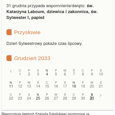
31 grudnia przypada wspomnienie/święto:
św.
Katarzyna Laboure, dziewica i zakonnica, św.
Sylwester I, papież
Przysłowie
Dzień Sylwestrowy pokaże czas lipcowy.
Grudzień 2033
<
C
P
S
N
P
W
Ś
C
P
S
1
2
3
4
5
6
7
8
9
10
N
P
W
Ś
C
P
S
N
P
W
Ś
11
12
13
14
15
16
17
18
19
20
21
C
P
S
N
P
W
Ś
C
P
S
>
31
22
23
24
25
26
27
28
29
30
Wspomnienia świętych Kościoła Katolickiego przytoczone za