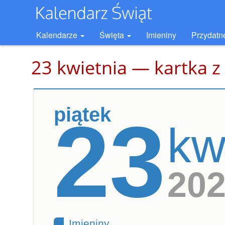
Kalendarze
Święta
Imieniny
Przydatn
23 kwietnia — kartka z
piątek
23
kw
20
Imieniny