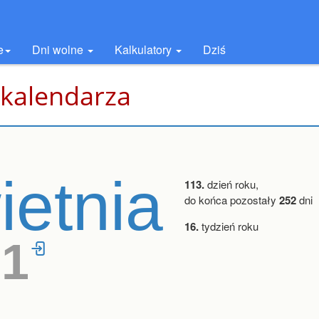
e
Dni wolne
Kalkulatory
Dziś
 kalendarza
ietnia
113.
dzień roku,
do końca pozostały
252
dni
16.
tydzień roku
21