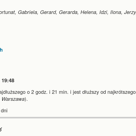
Fortunat, Gabriela, Gerard, Gerarda, Helena, Idzi, Ilona, Jerzy
ch

19:48
najdłuższego o 2 godz. i 21 min.
i
jest dłuższy od najkrótszego
i
Warszawa
).
dni
︎