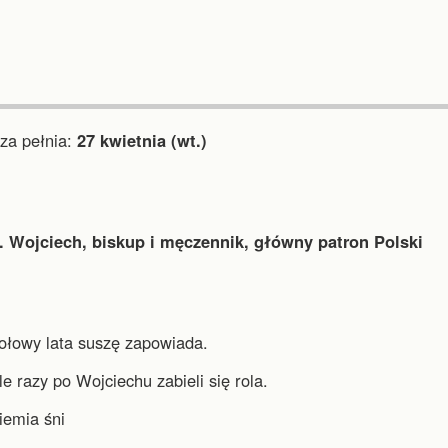
a pełnia:
27 kwietnia (wt.)
. Wojciech, biskup i męczennik, główny patron Polski
ołowy lata suszę zapowiada.
e razy po Wojciechu zabieli się rola.
iemia śni