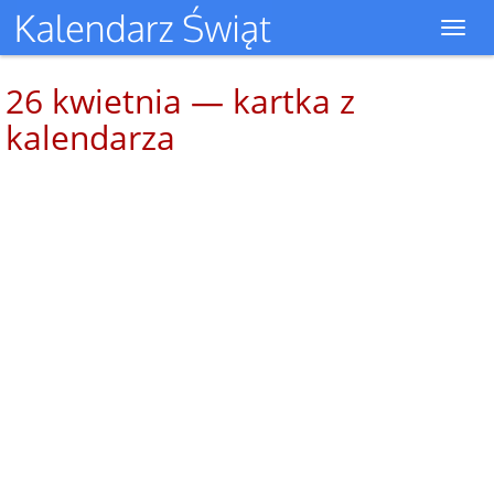
Toggl
navig
26 kwietnia — kartka z
kalendarza