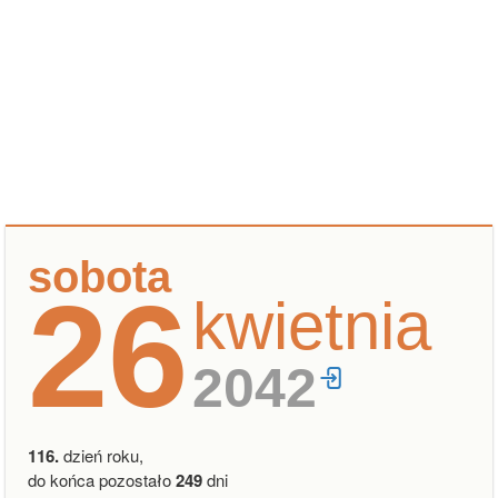
sobota
26
kwietnia
2042
116.
dzień roku,
do końca pozostało
249
dni