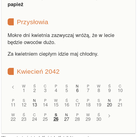
papież
Przysłowia
Mokre dni kwietnia zazwyczaj wróżą, że w lecie
będzie owoców dużo.
Za kwietniem ciepłym idzie maj chłodny.
Kwiecień 2042
<
W
Ś
C
P
S
N
P
W
Ś
C
1
2
3
4
5
6
7
8
9
10
P
S
N
P
W
Ś
C
P
S
N
P
11
12
13
14
15
16
17
18
19
20
21
W
Ś
C
P
S
N
P
W
Ś
>
26
22
23
24
25
27
28
29
30