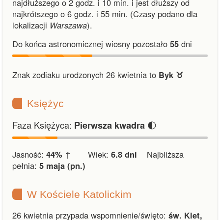
najdłuższego o 2 godz. i 10 min.
i
jest dłuższy od
najkrótszego o 6 godz. i 55 min.
(Czasy podano dla
lokalizacji
Warszawa
).
Do końca astronomicznej wiosny pozostało
55
dni
Znak zodiaku urodzonych 26 kwietnia to
Byk ♉︎
Księżyc
Faza Księżyca:
🌓
Pierwsza kwadra
Jasność:
44% ↑
Wiek:
6.8 dni
Najbliższa
pełnia:
5 maja (pn.)
W Kościele Katolickim
26 kwietnia przypada wspomnienie/święto:
św. Klet,