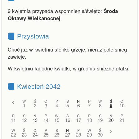
9 kwietnia przypada wspomnienie/święto:
Środa
Oktawy Wielkanocnej
Przysłowia
Choć już w kwietniu słonko grzeje, nieraz pole śnieg
zawieje.
W kwietniu łagodne kwiatki, w grudniu śnieżne płatki.
Kwiecień 2042
<
W
Ś
C
P
S
N
P
W
Ś
C
9
1
2
3
4
5
6
7
8
10
P
S
N
P
W
Ś
C
P
S
N
P
11
12
13
14
15
16
17
18
19
20
21
W
Ś
C
P
S
N
P
W
Ś
>
22
23
24
25
26
27
28
29
30