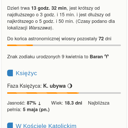
Dzień trwa
13 godz. 32 min
,
jest krótszy od
najdłuższego o 3 godz. i 15 min.
i
jest dłuższy od
najkrótszego o 5 godz. i 50 min.
(Czasy podano dla
lokalizacji
Warszawa
).
Do końca astronomicznej wiosny pozostały
72
dni
Znak zodiaku urodzonych 9 kwietnia to
Baran ♈︎
Księżyc
Faza Księżyca:
🌖
K. ubywa
Jasność:
87% ↓
Wiek:
18.3 dni
Najbliższa
pełnia:
5 maja (pn.)
W Kościele Katolickim