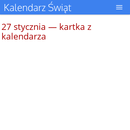
Toggl
navig
27 stycznia — kartka z
kalendarza