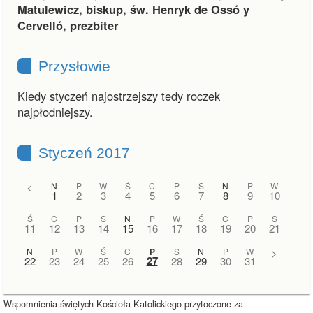
Matulewicz, biskup, św. Henryk de Ossó y
Cervelló, prezbiter
Przysłowie
Kiedy styczeń najostrzejszy tedy roczek
najpłodniejszy.
Styczeń 2017
<
N
P
W
Ś
C
P
S
N
P
W
1
2
3
4
5
6
7
8
9
10
Ś
C
P
S
N
P
W
Ś
C
P
S
11
12
13
14
15
16
17
18
19
20
21
N
P
W
Ś
C
P
S
N
P
W
>
27
22
23
24
25
26
28
29
30
31
Wspomnienia świętych Kościoła Katolickiego przytoczone za