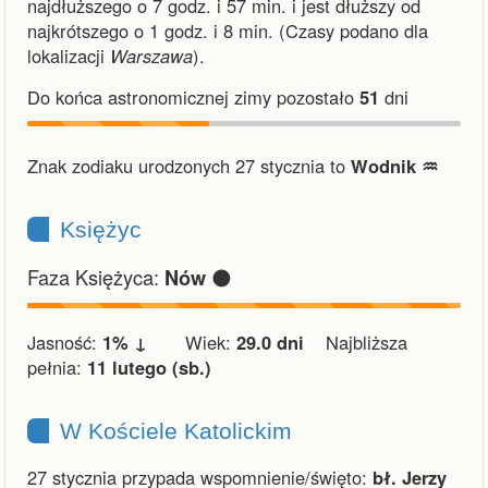
najdłuższego o 7 godz. i 57 min.
i
jest dłuższy od
najkrótszego o 1 godz. i 8 min.
(Czasy podano dla
lokalizacji
Warszawa
).
Do końca astronomicznej zimy pozostało
51
dni
Znak zodiaku urodzonych 27 stycznia to
Wodnik ♒︎
Księżyc
Faza Księżyca:
🌑
Nów
Jasność:
1% ↓
Wiek:
29.0 dni
Najbliższa
pełnia:
11 lutego (sb.)
W Kościele Katolickim
27 stycznia przypada wspomnienie/święto:
bł. Jerzy