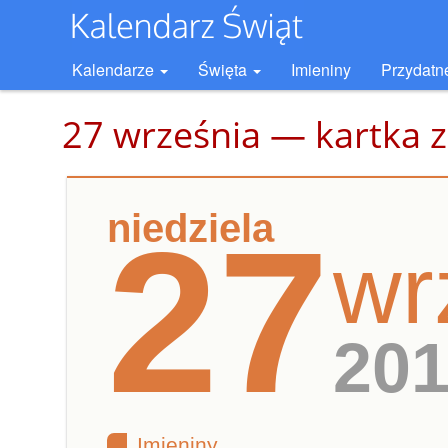
Kalendarze
Święta
Imieniny
Przydatn
27 września — kartka z
niedziela
27
wr
20
Imieniny