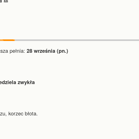
 ♎︎
za pełnia:
28 września (pn.)
edziela zwykła
zu, korzec błota.