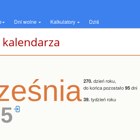
e
Dni wolne
Kalkulatory
Dziś
 kalendarza
ześnia
270.
dzień roku,
do końca pozostało
95
dni
39.
tydzień roku
15