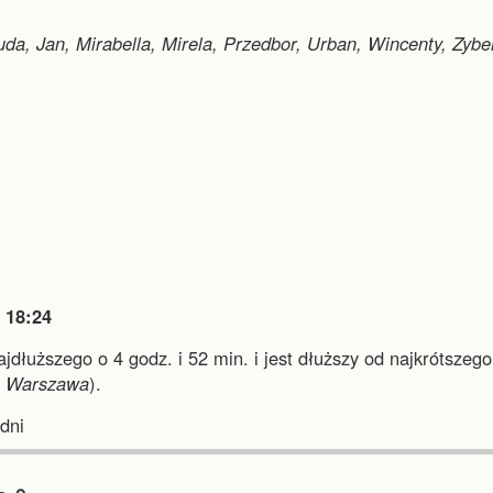
uda, Jan, Mirabella, Mirela, Przedbor, Urban, Wincenty, Zybe

18:24
najdłuższego o 4 godz. i 52 min.
i
jest dłuższy od najkrótszego
i
Warszawa
).
dni