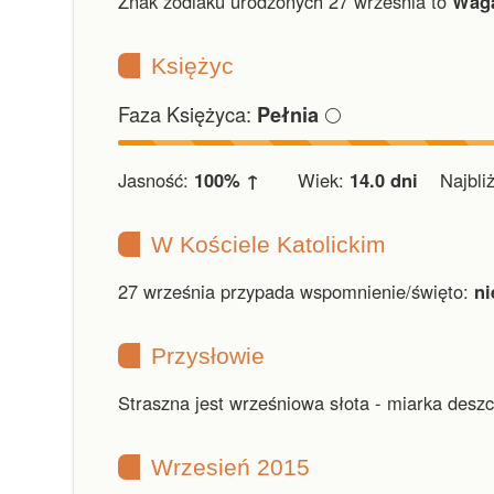
Znak zodiaku urodzonych 27 września to
Waga
Księżyc
Faza Księżyca:
🌕
Pełnia
Jasność:
100% ↑
Wiek:
14.0 dni
Najbliżs
W Kościele Katolickim
27 września przypada wspomnienie/święto:
ni
Przysłowie
Straszna jest wrześniowa słota - miarka deszc
Wrzesień 2015