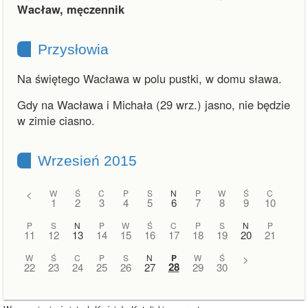
Wacław, męczennik
Przysłowia
Na świętego Wacława w polu pustki, w domu sława.
Gdy na Wacława i Michała (29 wrz.) jasno, nie będzie
w zimie ciasno.
Wrzesień 2015
<
W
Ś
C
P
S
N
P
W
Ś
C
1
2
3
4
5
6
7
8
9
10
P
S
N
P
W
Ś
C
P
S
N
P
11
12
13
14
15
16
17
18
19
20
21
W
Ś
C
P
S
N
P
W
Ś
>
28
22
23
24
25
26
27
29
30