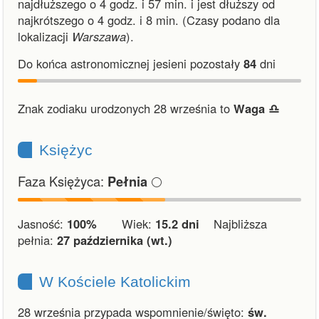
najdłuższego o 4 godz. i 57 min.
i
jest dłuższy od
najkrótszego o 4 godz. i 8 min.
(Czasy podano dla
lokalizacji
Warszawa
).
Do końca astronomicznej jesieni pozostały
84
dni
Znak zodiaku urodzonych 28 września to
Waga ♎︎
Księżyc
Faza Księżyca:
🌕
Pełnia
Jasność:
100%
Wiek:
15.2 dni
Najbliższa
pełnia:
27 października (wt.)
W Kościele Katolickim
28 września przypada wspomnienie/święto:
św.