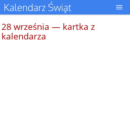
Toggl
navig
28 września — kartka z
kalendarza