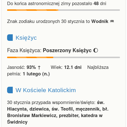
Do końca astronomicznej zimy pozostało
48
dni
Znak zodiaku urodzonych 30 stycznia to
Wodnik ♒︎
Księżyc
Faza Księżyca:
🌔
Poszerzony Księżyc
Jasność:
93% ↑
Wiek:
12.1 dni
Najbliższa
pełnia:
1 lutego (n.)
W Kościele Katolickim
30 stycznia przypada wspomnienie/święto:
św.
Hiacynta, dziewica, św. Teofil, męczennik, bł.
Bronisław Markiewicz, prezbiter, katedra w
Świdnicy