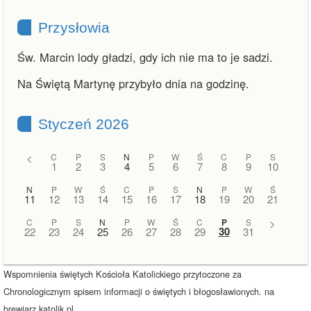
Przysłowia
Św. Marcin lody gładzi, gdy ich nie ma to je sadzi.
Na Świętą Martynę przybyło dnia na godzinę.
Styczeń 2026
<
C
P
S
N
P
W
Ś
C
P
S
1
2
3
4
5
6
7
8
9
10
N
P
W
Ś
C
P
S
N
P
W
Ś
11
12
13
14
15
16
17
18
19
20
21
C
P
S
N
P
W
Ś
C
P
S
>
30
22
23
24
25
26
27
28
29
31
Wspomnienia świętych Kościoła Katolickiego przytoczone za
Chronologicznym spisem informacji o świętych i błogosławionych. na
brewiarz.katolik.pl