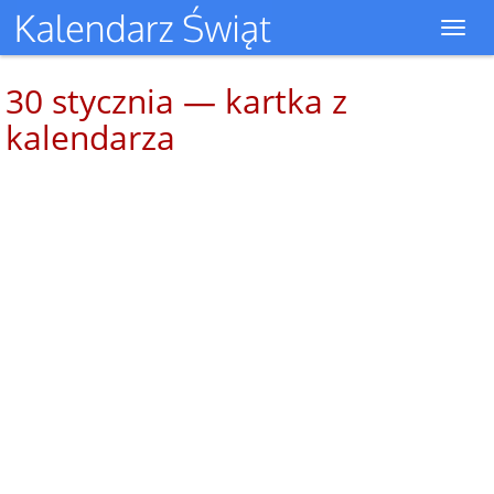
Toggl
navig
30 stycznia — kartka z
kalendarza