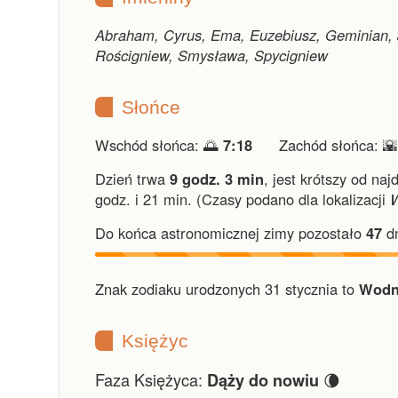
Abraham, Cyrus, Ema, Euzebiusz, Geminian, J
Rościgniew, Smysława, Spycigniew
Słońce
Wschód słońca: 🌅
7:18
Zachód słońca: 
Dzień trwa
9 godz. 3 min
,
jest krótszy od naj
godz. i 21 min.
(Czasy podano dla lokalizacji
Do końca astronomicznej zimy pozostało
47
dn
Znak zodiaku urodzonych 31 stycznia to
Wodn
Księżyc
Faza Księżyca:
🌘
Dąży do nowiu