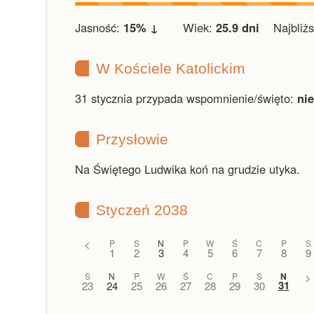
Jasność:
15% ↓
Wiek:
25.9 dni
Najbliższ
W Kościele Katolickim
31 stycznia przypada wspomnienie/święto:
ni
Przysłowie
Na Świętego Ludwika koń na grudzie utyka.
Styczeń 2038
<
P
S
N
P
W
Ś
C
P
S
1
2
3
4
5
6
7
8
9
S
N
P
W
Ś
C
P
S
N
>
31
23
24
25
26
27
28
29
30