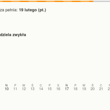
a pełnia:
19 lutego (pt.)
edziela zwykła
N
P
W
Ś
C
P
S
N
P
W
Ś
C
10
11
12
13
14
15
16
17
18
19
20
21
2