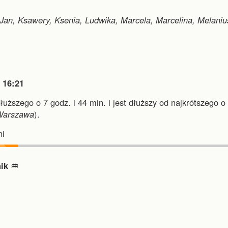
an, Ksawery, Ksenia, Ludwika, Marcela, Marcelina, Melaniu

16:21
dłuższego o 7 godz. i 44 min.
i
jest dłuższy od najkrótszego o
Warszawa
).
i
ik ♒︎