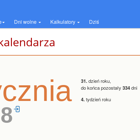
e
Dni wolne
Kalkulatory
Dziś
 kalendarza
ycznia
31.
dzień roku,
do końca pozostały
334
dni
4.
tydzień roku
38