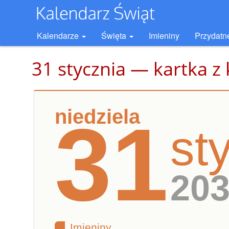
Kalendarze
Święta
Imieniny
Przydatn
31 stycznia — kartka z
niedziela
31
st
20
Imieniny