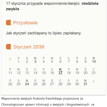
17 stycznia przypada wspomnienie/święto:
niedziela
zwykła
Przysłowie
Jak styczeń zachlapany to lipiec zapłakany.
Styczeń 2038
<
P
S
N
P
W
Ś
C
P
S
N
1
2
3
4
5
6
7
8
9
10
P
W
Ś
C
P
S
N
P
W
Ś
C
17
11
12
13
14
15
16
18
19
20
21
P
S
N
P
W
Ś
C
P
S
N
>
22
23
24
25
26
27
28
29
30
31
Wspomnienia świętych Kościoła Katolickiego przytoczone za
Chronologicznym spisem informacji o świętych i błogosławionych. na