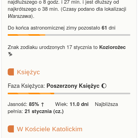
najdłuższego o 8 godz. i 27 min.
i
jest dłuższy od
najkrótszego o 38 min.
(Czasy podano dla lokalizacji
Warszawa
).
Do końca astronomicznej zimy pozostało
61
dni
Znak zodiaku urodzonych 17 stycznia to
Koziorożec
♑︎
Księżyc
Faza Księżyca:
🌔
Poszerzony Księżyc
Jasność:
85% ↑
Wiek:
11.0 dni
Najbliższa
pełnia:
21 stycznia (cz.)
W Kościele Katolickim