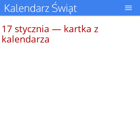
Toggl
navig
17 stycznia — kartka z
kalendarza