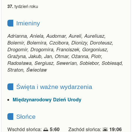
37.
tydzień roku
Imieniny
Adrianna, Aniela, Audomar, Aureli, Aureliusz,
Bolemir, Bolemira, Czcibora, Dionizy, Doroteusz,
Drogomir, Drogomira, Franciszek, Gorgoniusz,
Grażyna, Jakub, Jan, Otmar, Ożanna, Piotr,
Radosława, Sergiusz, Sewerian, Sobiebor, Sobiesąd,
Straton, Świecław
Święta i ważne wydarzenia
Międzynarodowy Dzień Urody
Słońce
Wschód słońca: 🌅
5:60
Zachód słońca: 🌇
19:06