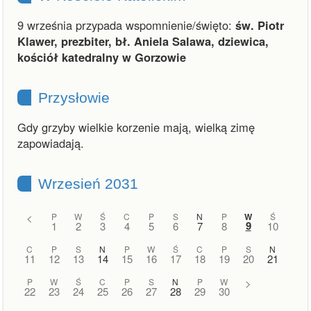
9 września przypada wspomnienie/święto:
św. Piotr
Klawer, prezbiter, bł. Aniela Salawa, dziewica,
kościół katedralny w Gorzowie
Przysłowie
Gdy grzyby wielkie korzenie mają, wielką zimę
zapowiadają.
Wrzesień 2031
<
P
W
Ś
C
P
S
N
P
W
Ś
9
1
2
3
4
5
6
7
8
10
C
P
S
N
P
W
Ś
C
P
S
N
11
12
13
14
15
16
17
18
19
20
21
P
W
Ś
C
P
S
N
P
W
>
22
23
24
25
26
27
28
29
30