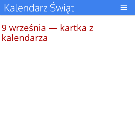
Toggl
navig
9 września — kartka z
kalendarza