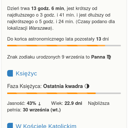
Dzień trwa
13 godz. 6 min
,
jest krótszy od
najdłuższego o 3 godz. i 41 min.
i
jest dłuższy od
najkrótszego o 5 godz. i 24 min.
(Czasy podano dla
lokalizacji
Warszawa
).
Do końca astronomicznego lata pozostały
13
dni
Znak zodiaku urodzonych 9 września to
Panna ♍︎
Księżyc
Faza Księżyca:
🌗
Ostatnia kwadra
Jasność:
43% ↓
Wiek:
22.9 dni
Najbliższa
pełnia:
30 września (wt.)
W Kościele Katolickim