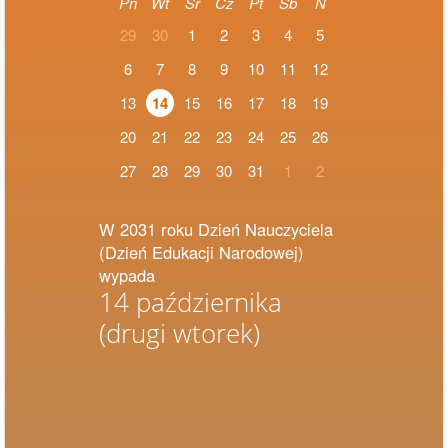
Pn
Wt
Śr
Cz
Pt
Sb
N
29
30
1
2
3
4
5
6
7
8
9
10
11
12
13
14
15
16
17
18
19
20
21
22
23
24
25
26
27
28
29
30
31
1
2
W 2031 roku Dzień Nauczyciela
(Dzień Edukacji Narodowej)
wypada
14 października
(drugi wtorek)