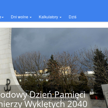
e
Dni wolne
Kalkulatory
Dziś
odowy Dzień Pamięci
nierzy Wyklętych 2040