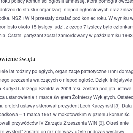
roku polscy komuniści ogłosili amnestię, która pomogła ówcze
dotrzeć do struktur organizacji niepodległościowych oraz znisz
rodka. NSZ i WiN przestały działać pod koniec roku. W wyniku w
poniosło około 15 tysięcy ludzi, z czego 7 tysięcy było członkam
ia. Ostatni partyzant został zamordowany w październiku 1963
wienie święta
ele lat rodziny poległych, organizacje patriotyczne i inni domag
nego uczczenia walczących o niepodległość. Dzięki inicjatywie
 Kurtyki i Jerzego Szmida w 2009 roku została podjęta ustawa
ca ustanowienia 1 marca świętem Żołnierzy Wyklętych. Ostate
u projekt ustawy skierował prezydent Lech Kaczyński [3]. Data 
padkowa – 1 marca 1951 w mokotowskim więzieniu komuniści
wali przywódców IV Zarządu Zrzeszenia WiN [3]. Określenie
rze wyklęci” zostało po raz pierwszy użyte podczas wystawy