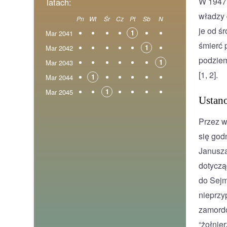
W 1947 
latach:
władzy 
Pn
Wt
Śr
Cz
Pt
Sb
N
je od ś
1
Mar 2041
śmierć 
1
Mar 2042
podziem
1
Mar 2043
[1, 2].
1
Mar 2044
1
Mar 2045
Ustano
Przez wi
się god
Janusza
dotyczą
do Sejm
nieprzy
zamordo
“żołnie