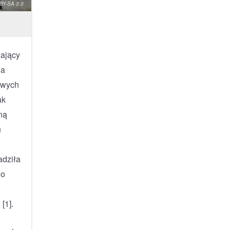
 BY-SA 3.0
iający
ia
owych
ak
ną
u
adziła
do
[1].