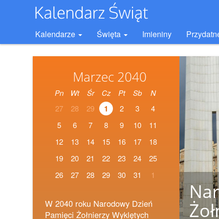
Kalendarze
Święta
Imieniny
Przydatn
Marzec 2040
Pn
Wt
Śr
Cz
Pt
Sb
N
27
28
29
1
2
3
4
5
6
7
8
9
10
11
12
13
14
15
16
17
18
19
20
21
22
23
24
25
26
27
28
29
30
31
1
Nar
W 2040 roku Narodowy Dzień
Żoł
Pamięci Żołnierzy Wyklętych