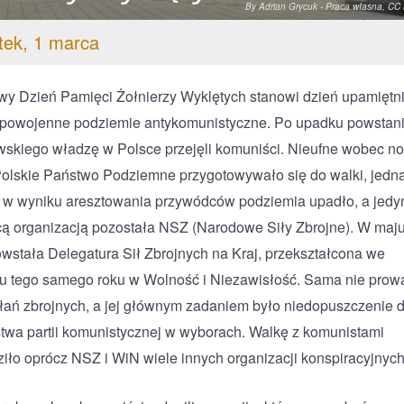
By Adrian Grycuk - Praca własna, CC
tek, 1 marca
y Dzień Pamięci Żołnierzy Wyklętych stanowi dzień upamiętn
 powojenne podziemie antykomunistyczne. Po upadku powstan
skiego władzę w Polsce przejęli komuniści. Nieufne wobec n
olskie Państwo Podziemne przygotowywało się do walki, jedn
y w wyniku aresztowania przywódców podziemia upadło, a jedy
ą organizacją pozostała NSZ (Narodowe Siły Zbrojne). W maj
wstała Delegatura Sił Zbrojnych na Kraj, przekształcona we
u tego samego roku w Wolność i Niezawisłość. Sama nie prow
ałań zbrojnych, a jej głównym zadaniem było niedopuszczenie 
twa partii komunistycznej w wyborach. Walkę z komunistami
iło oprócz NSZ i WiN wiele innych organizacji konspiracyjnych 