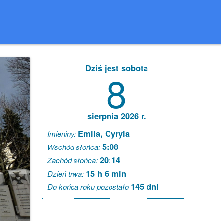
Dziś jest sobota
8
sierpnia 2026 r.
Emila, Cyryla
Imieniny:
5:08
Wschód słońca:
20:14
Zachód słońca:
15 h 6 min
Dzień trwa:
145 dni
Do końca roku pozostało