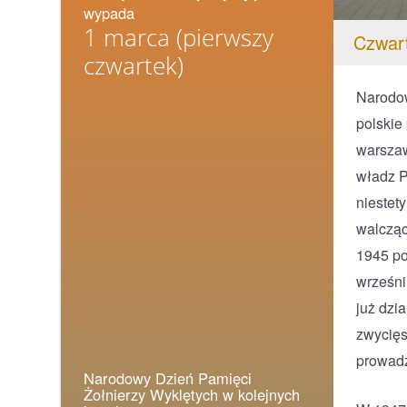
wypada
1 marca
(pierwszy
Czwar
czwartek)
Narodow
polskie
warszaw
władz P
niestet
walcząc
1945 po
wrześni
już dzi
zwycięs
prowadz
Narodowy Dzień Pamięci
Żołnierzy Wyklętych w kolejnych