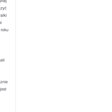
snej
czyć
alki
i
 roku
ali
cznie
jest