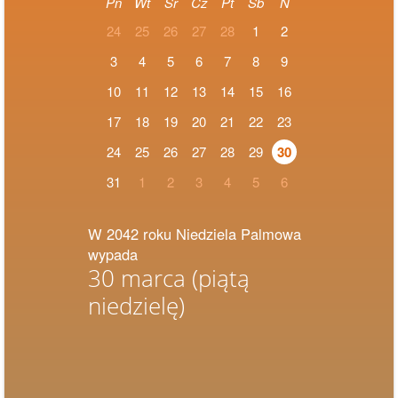
Pn
Wt
Śr
Cz
Pt
Sb
N
24
25
26
27
28
1
2
3
4
5
6
7
8
9
10
11
12
13
14
15
16
17
18
19
20
21
22
23
24
25
26
27
28
29
30
31
1
2
3
4
5
6
W 2042 roku Niedziela Palmowa
wypada
30 marca
(piątą
niedzielę)