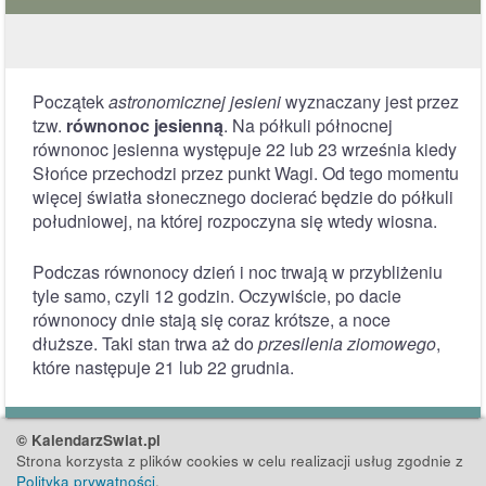
Początek
astronomicznej jesieni
wyznaczany jest przez
tzw.
równonoc jesienną
. Na półkuli północnej
równonoc jesienna występuje 22 lub 23 września kiedy
Słońce przechodzi przez punkt Wagi. Od tego momentu
więcej światła słonecznego docierać będzie do półkuli
południowej, na której rozpoczyna się wtedy wiosna.
Podczas równonocy dzień i noc trwają w przybliżeniu
tyle samo, czyli 12 godzin. Oczywiście, po dacie
równonocy dnie stają się coraz krótsze, a noce
dłuższe. Taki stan trwa aż do
przesilenia ziomowego
,
które następuje 21 lub 22 grudnia.
© KalendarzSwiat.pl
Strona korzysta z plików cookies w celu realizacji usług zgodnie z
Polityką prywatności
.