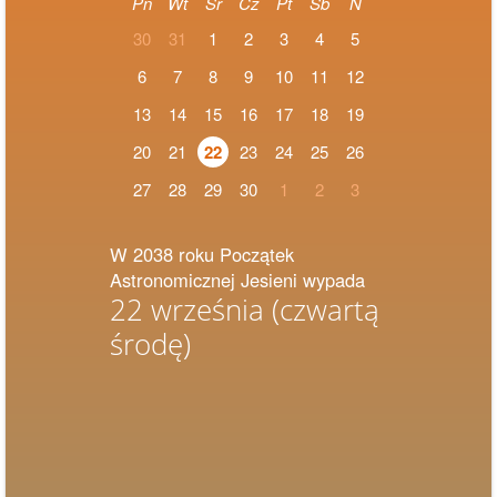
Pn
Wt
Śr
Cz
Pt
Sb
N
30
31
1
2
3
4
5
6
7
8
9
10
11
12
13
14
15
16
17
18
19
20
21
22
23
24
25
26
27
28
29
30
1
2
3
W 2038 roku Początek
Astronomicznej Jesieni wypada
22 września
(czwartą
środę)