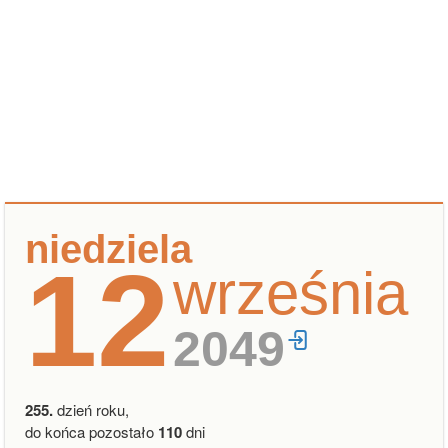
niedziela
12
września
2049
255.
dzień roku,
do końca pozostało
110
dni