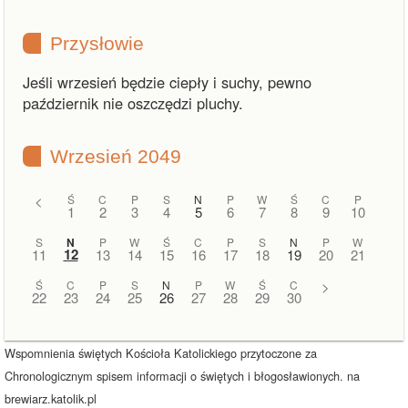
Przysłowie
Jeśli wrzesień będzie ciepły i suchy, pewno
październik nie oszczędzi pluchy.
Wrzesień 2049
<
Ś
C
P
S
N
P
W
Ś
C
P
1
2
3
4
5
6
7
8
9
10
S
N
P
W
Ś
C
P
S
N
P
W
12
11
13
14
15
16
17
18
19
20
21
Ś
C
P
S
N
P
W
Ś
C
>
22
23
24
25
26
27
28
29
30
Wspomnienia świętych Kościoła Katolickiego przytoczone za
Chronologicznym spisem informacji o świętych i błogosławionych. na
brewiarz.katolik.pl