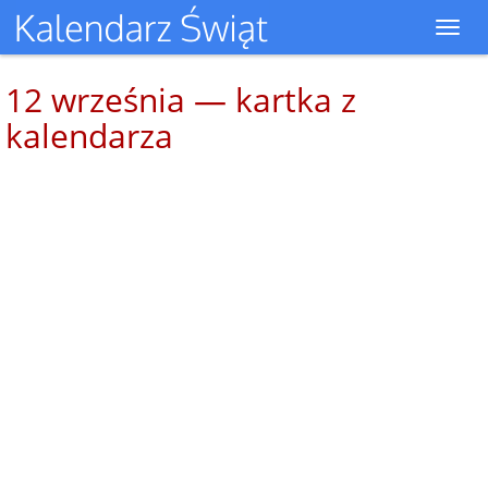
Toggl
navig
12 września — kartka z
kalendarza