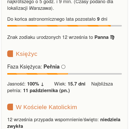
najkrótszego o 5 godz. i 9 min.
(Czasy podano dla
lokalizacji
Warszawa
).
Do końca astronomicznego lata pozostało
9
dni
Znak zodiaku urodzonych 12 września to
Panna ♍︎
Księżyc
Faza Księżyca:
🌕
Pełnia
Jasność:
100% ↓
Wiek:
15.7 dni
Najbliższa
pełnia:
11 października (pn.)
W Kościele Katolickim
12 września przypada wspomnienie/święto:
niedziela
zwykła