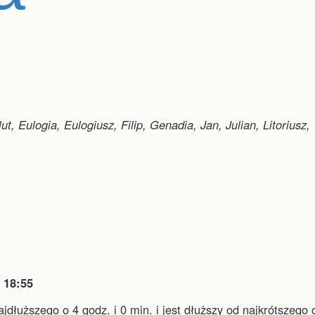
t, Eulogia, Eulogiusz, Filip, Genadia, Jan, Julian, Litoriusz,

18:55
ajdłuższego o 4 godz. i 0 min.
i
jest dłuższy od najkrótszego 