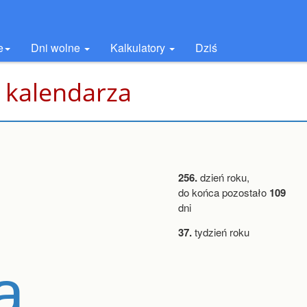
e
Dni wolne
Kalkulatory
Dziś
 kalendarza
256.
dzień roku,
do końca pozostało
109
dni
37.
tydzień roku
a