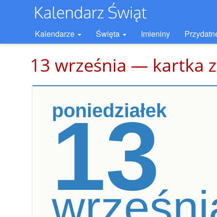
Kalendarze
Święta
Imieniny
Przydatn
13 września — kartka z
poniedziałek
13
wrześni