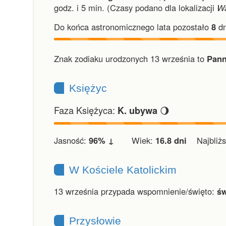
godz. i 5 min.
(Czasy podano dla lokalizacji
W
Do końca astronomicznego lata pozostało
8
dn
Znak zodiaku urodzonych 13 września to
Pann
Księżyc
Faza Księżyca:
🌖
K. ubywa
Jasność:
96% ↓
Wiek:
16.8 dni
Najbliższ
W Kościele Katolickim
13 września przypada wspomnienie/święto:
św
Przysłowie