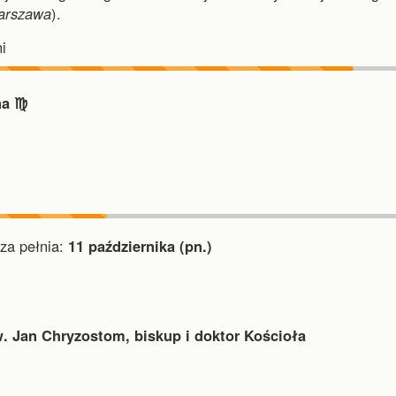
arszawa
).
i
a ♍︎
a pełnia:
11 października (pn.)
. Jan Chryzostom, biskup i doktor Kościoła