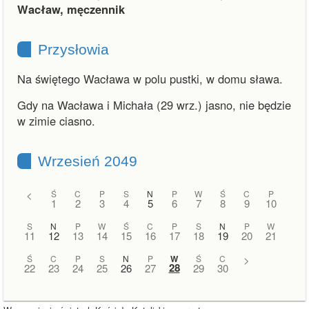
Wacław, męczennik
Przysłowia
Na świętego Wacława w polu pustki, w domu sława.
Gdy na Wacława i Michała (29 wrz.) jasno, nie będzie
w zimie ciasno.
Wrzesień 2049
<
Ś
C
P
S
N
P
W
Ś
C
P
1
2
3
4
5
6
7
8
9
10
S
N
P
W
Ś
C
P
S
N
P
W
11
12
13
14
15
16
17
18
19
20
21
Ś
C
P
S
N
P
W
Ś
C
>
28
22
23
24
25
26
27
29
30