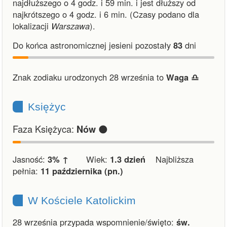
najdłuższego o 4 godz. i 59 min.
i
jest dłuższy od
najkrótszego o 4 godz. i 6 min.
(Czasy podano dla
lokalizacji
Warszawa
).
Do końca astronomicznej jesieni pozostały
83
dni
Znak zodiaku urodzonych 28 września to
Waga ♎︎
Księżyc
Faza Księżyca:
🌑
Nów
Jasność:
3% ↑
Wiek:
1.3 dzień
Najbliższa
pełnia:
11 października (pn.)
W Kościele Katolickim
28 września przypada wspomnienie/święto:
św.