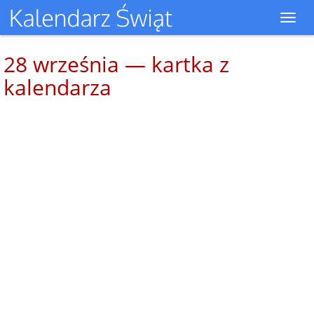
Toggl
navig
28 września — kartka z
kalendarza