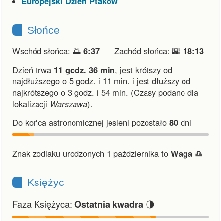
Europejski Dzień Ptaków
Słońce
Wschód słońca: 🌅
6:37
Zachód słońca: 🌇
18:13
Dzień trwa
11 godz. 36 min
,
jest krótszy od
najdłuższego o 5 godz. i 11 min.
i
jest dłuższy od
najkrótszego o 3 godz. i 54 min.
(Czasy podano dla
lokalizacji
Warszawa
).
Do końca astronomicznej jesieni pozostało
80
dni
Znak zodiaku urodzonych 1 października to
Waga ♎︎
Księżyc
Faza Księżyca:
🌗
Ostatnia kwadra