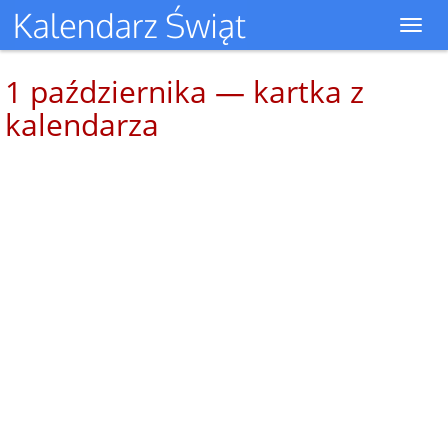
Toggl
navig
1 października — kartka z
kalendarza