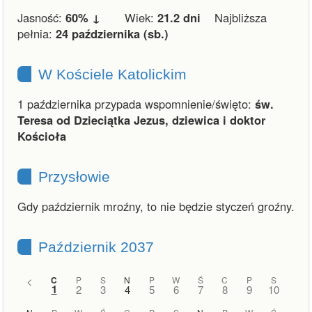
Jasność:
60% ↓
Wiek:
21.2 dni
Najbliższa
pełnia:
24 października (sb.)
W Kościele Katolickim
1 października przypada wspomnienie/święto:
św.
Teresa od Dzieciątka Jezus, dziewica i doktor
Kościoła
Przysłowie
Gdy październik mroźny, to nie będzie styczeń groźny.
Październik 2037
<
C
P
S
N
P
W
Ś
C
P
S
1
2
3
4
5
6
7
8
9
10