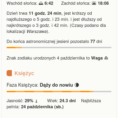
Wschód słońca: 🌅
6:42
Zachód słońca: 🌇
18:06
Dzień trwa
11 godz. 24 min
,
jest krótszy od
najdłuższego o 5 godz. i 23 min.
i
jest dłuższy od
najkrótszego o 3 godz. i 42 min.
(Czasy podano dla
lokalizacji
Warszawa
).
Do końca astronomicznej jesieni pozostało
77
dni
Znak zodiaku urodzonych 4 października to
Waga ♎︎
Księżyc
Faza Księżyca:
🌘
Dąży do nowiu
Jasność:
29% ↓
Wiek:
24.3 dni
Najbliższa
pełnia:
24 października (sb.)