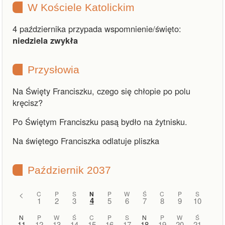
W Kościele Katolickim
4 października przypada wspomnienie/święto:
niedziela zwykła
Przysłowia
Na Święty Franciszku, czego się chłopie po polu
kręcisz?
Po Świętym Franciszku pasą bydło na żytnisku.
Na świętego Franciszka odlatuje pliszka
Październik 2037
<
C
P
S
N
P
W
Ś
C
P
S
4
1
2
3
5
6
7
8
9
10
N
P
W
Ś
C
P
S
N
P
W
Ś
11
12
13
14
15
16
17
18
19
20
21