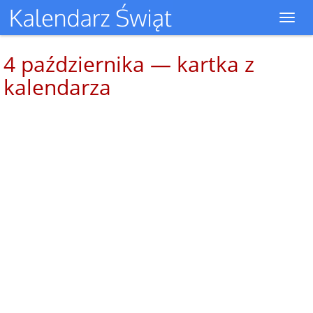
Toggl
navig
4 października — kartka z
kalendarza