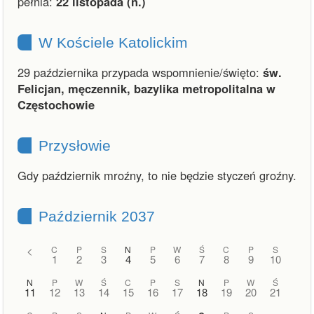
pełnia:
22 listopada (n.)
W Kościele Katolickim
29 października przypada wspomnienie/święto:
św.
Felicjan, męczennik, bazylika metropolitalna w
Częstochowie
Przysłowie
Gdy październik mroźny, to nie będzie styczeń groźny.
Październik 2037
<
C
P
S
N
P
W
Ś
C
P
S
1
2
3
4
5
6
7
8
9
10
N
P
W
Ś
C
P
S
N
P
W
Ś
11
12
13
14
15
16
17
18
19
20
21