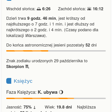
Wschód słońca: 🌅
6:26
Zachód słońca: 🌇
16:12
Dzień trwa
9 godz. 46 min
,
jest krótszy od
najdłuższego o 7 godz. i 1 min.
i
jest dłuższy od
najkrótszego o 2 godz. i 4 min.
(Czasy podano dla
lokalizacji
Warszawa
).
Do końca astronomicznej jesieni pozostały
52
dni
Znak zodiaku urodzonych 29 października to
Skorpion ♏︎
Księżyc
Faza Księżyca:
🌖
K. ubywa
Jasność:
75% ↓
Wiek:
19.8 dni
Najbliższa