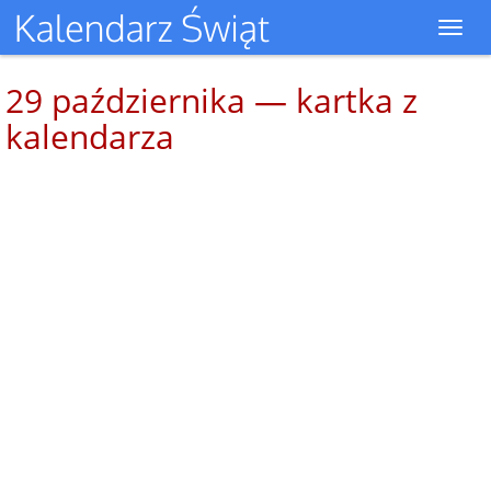
Toggl
navig
29 października — kartka z
kalendarza