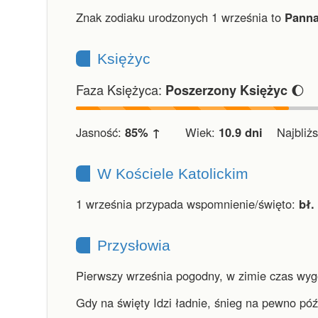
Znak zodiaku urodzonych 1 września to
Panna
Księżyc
Faza Księżyca:
🌔
Poszerzony Księżyc
Jasność:
85% ↑
Wiek:
10.9 dni
Najbliższ
W Kościele Katolickim
1 września przypada wspomnienie/święto:
bł.
Przysłowia
Pierwszy września pogodny, w zimie czas wyg
Gdy na święty Idzi ładnie, śnieg na pewno pó