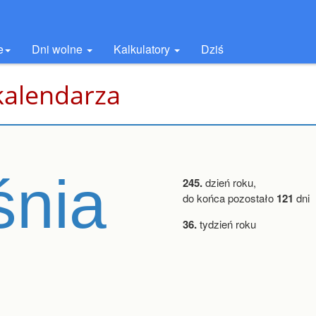
e
Dni wolne
Kalkulatory
Dziś
kalendarza
śnia
245.
dzień roku,
do końca pozostało
121
dni
36.
tydzień roku