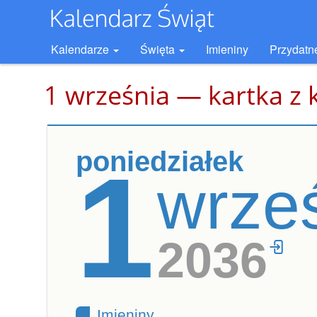
Kalendarze
Święta
Imieniny
Przydatn
1 września — kartka z 
poniedziałek
1
wrze
2036
Imieniny