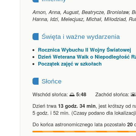
Amon, Anna, August, Beatrycze, Bronisław, Br
Hanna, Idzi, Melecjusz, Michał, Miłodziad, Ru
Święta i ważne wydarzenia
Rocznica Wybuchu II Wojny Światowej
Dzień Weterana Walk o Niepodległość Rz
Początek zajęć w szkołach
Słońce
Wschód słońca: 🌅
5:48
Zachód słońca: 
Dzień trwa
13 godz. 34 min
,
jest krótszy od 
5 godz. i 52 min.
(Czasy podano dla lokalizacj
Do końca astronomicznego lata pozostało
20
d