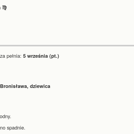
 ♍︎
a pełnia:
5 września (pt.)
 Bronisława, dziewica
odny.
źno spadnie.