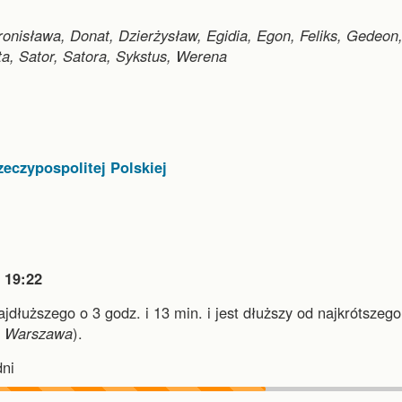
onisława, Donat, Dzierżysław, Egidia, Egon, Feliks, Gedeon
ta, Sator, Satora, Sykstus, Werena
eczypospolitej Polskiej

19:22
najdłuższego o 3 godz. i 13 min.
i
jest dłuższy od najkrótszego
i
Warszawa
).
ni