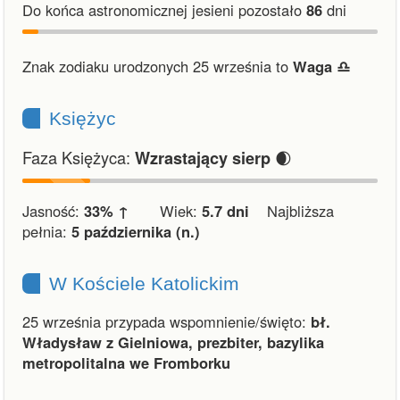
Do końca astronomicznej jesieni pozostało
86
dni
Znak zodiaku urodzonych 25 września to
Waga ♎︎
Księżyc
Faza Księżyca:
🌒
Wzrastający sierp
Jasność:
33% ↑
Wiek:
5.7 dni
Najbliższa
pełnia:
5 października (n.)
W Kościele Katolickim
25 września przypada wspomnienie/święto:
bł.
Władysław z Gielniowa, prezbiter, bazylika
metropolitalna we Fromborku