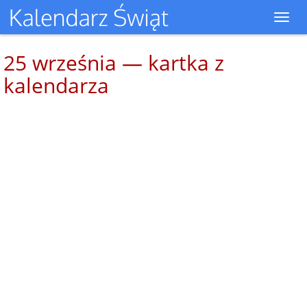
Toggl
navig
25 września — kartka z
kalendarza