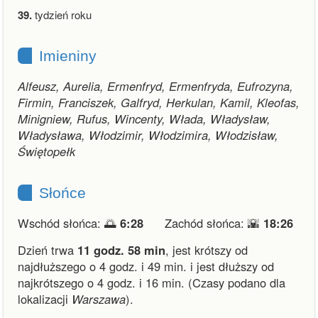
39.
tydzień roku
Imieniny
Alfeusz, Aurelia, Ermenfryd, Ermenfryda, Eufrozyna,
Firmin, Franciszek, Galfryd, Herkulan, Kamil, Kleofas,
Minigniew, Rufus, Wincenty, Włada, Władysław,
Władysława, Włodzimir, Włodzimira, Włodzisław,
Świętopełk
Słońce
Wschód słońca: 🌅
6:28
Zachód słońca: 🌇
18:26
Dzień trwa
11 godz. 58 min
,
jest krótszy od
najdłuższego o 4 godz. i 49 min.
i
jest dłuższy od
najkrótszego o 4 godz. i 16 min.
(Czasy podano dla
lokalizacji
Warszawa
).