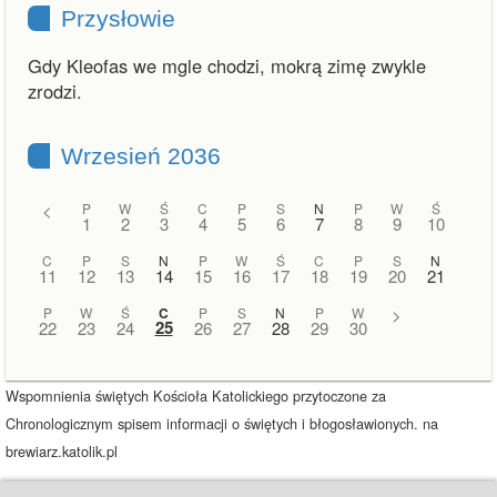
Przysłowie
Gdy Kleofas we mgle chodzi, mokrą zimę zwykle
zrodzi.
Wrzesień 2036
<
P
W
Ś
C
P
S
N
P
W
Ś
1
2
3
4
5
6
7
8
9
10
C
P
S
N
P
W
Ś
C
P
S
N
11
12
13
14
15
16
17
18
19
20
21
P
W
Ś
C
P
S
N
P
W
>
25
22
23
24
26
27
28
29
30
Wspomnienia świętych Kościoła Katolickiego przytoczone za
Chronologicznym spisem informacji o świętych i błogosławionych. na
brewiarz.katolik.pl