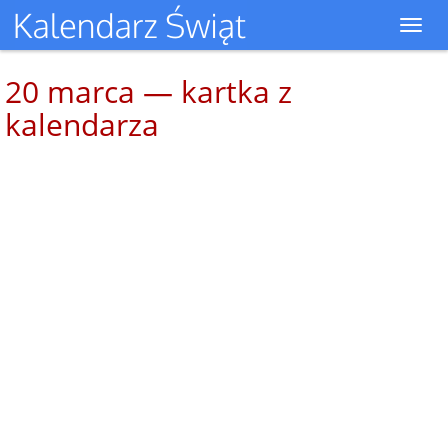
Toggl
navig
20 marca — kartka z
kalendarza