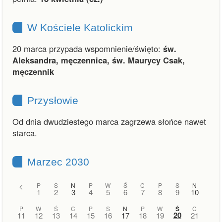
W Kościele Katolickim
20 marca przypada wspomnienie/święto:
św.
Aleksandra, męczennica, św. Maurycy Csak,
męczennik
Przysłowie
Od dnia dwudziestego marca zagrzewa słońce nawet
starca.
Marzec 2030
<
P
S
N
P
W
Ś
C
P
S
N
1
2
3
4
5
6
7
8
9
10
P
W
Ś
C
P
S
N
P
W
Ś
C
20
11
12
13
14
15
16
17
18
19
21