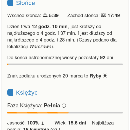
Słońce
Wschód słońca: 🌅
5:39
Zachód słońca: 🌇
17:49
Dzień trwa
12 godz. 10 min
,
jest krótszy od
najdłuższego o 4 godz. i 37 min.
i
jest dłuższy od
najkrótszego o 4 godz. i 28 min.
(Czasy podano dla
lokalizacji
Warszawa
).
Do końca astronomicznej wiosny pozostały
92
dni
Znak zodiaku urodzonych 20 marca to
Ryby ♓︎
Księżyc
Faza Księżyca:
🌕
Pełnia
Jasność:
100% ↓
Wiek:
15.6 dni
Najbliższa
pełnia:
18 kwietnia (cz.)