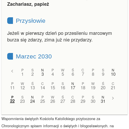
Zachariasz, papież
Przysłowie
Jeżeli w pierwszy dzień po przesileniu marcowym
burza się zdarzy, zima już nie przydarzy.
Marzec 2030
<
P
S
N
P
W
Ś
C
P
S
N
1
2
3
4
5
6
7
8
9
10
P
W
Ś
C
P
S
N
P
W
Ś
C
11
12
13
14
15
16
17
18
19
20
21
P
S
N
P
W
Ś
C
P
S
N
>
22
23
24
25
26
27
28
29
30
31
Wspomnienia świętych Kościoła Katolickiego przytoczone za
Chronologicznym spisem informacji o świętych i błogosławionych. na