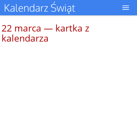
Toggl
navig
22 marca — kartka z
kalendarza