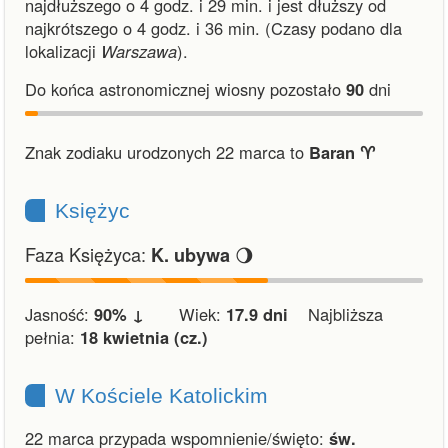
najdłuższego o 4 godz. i 29 min.
i
jest dłuższy od
najkrótszego o 4 godz. i 36 min.
(Czasy podano dla
lokalizacji
Warszawa
).
Do końca astronomicznej wiosny pozostało
90
dni
Znak zodiaku urodzonych 22 marca to
Baran ♈︎
Księżyc
Faza Księżyca:
🌖
K. ubywa
Jasność:
90% ↓
Wiek:
17.9 dni
Najbliższa
pełnia:
18 kwietnia (cz.)
W Kościele Katolickim
22 marca przypada wspomnienie/święto:
św.