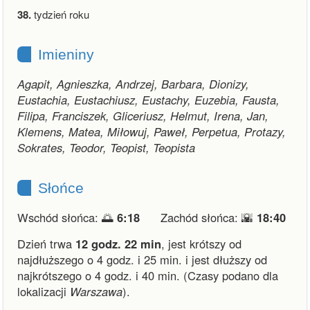
38.
tydzień roku
Imieniny
Agapit, Agnieszka, Andrzej, Barbara, Dionizy,
Eustachia, Eustachiusz, Eustachy, Euzebia, Fausta,
Filipa, Franciszek, Gliceriusz, Helmut, Irena, Jan,
Klemens, Matea, Miłowuj, Paweł, Perpetua, Protazy,
Sokrates, Teodor, Teopist, Teopista
Słońce
Wschód słońca: 🌅
6:18
Zachód słońca: 🌇
18:40
Dzień trwa
12 godz. 22 min
,
jest krótszy od
najdłuższego o 4 godz. i 25 min.
i
jest dłuższy od
najkrótszego o 4 godz. i 40 min.
(Czasy podano dla
lokalizacji
Warszawa
).