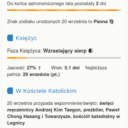
Do końca astronomicznego lata pozostały
2
dni
Znak zodiaku urodzonych 20 września to
Panna ♍︎
Księżyc
Faza Księżyca:
🌒
Wzrastający sierp
Jasność:
27% ↑
Wiek:
5.1 dni
Najbliższa
pełnia:
29 września (pt.)
W Kościele Katolickim
20 września przypada wspomnienie/święto:
święci
męczennicy Andrzej Kim Taegon, prezbiter, Paweł
Chong Hasang i Towarzysze, kościół katedralny w
Legnicy