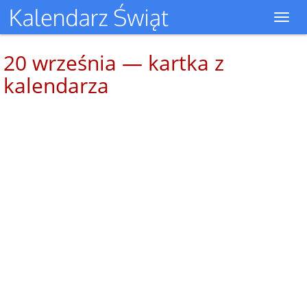
Toggl
navig
20 września — kartka z
kalendarza