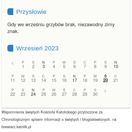
Przysłowie
Gdy we wrześniu grzybów brak, niezawodny zimy
znak.
Wrzesień 2023
<
P
S
N
P
W
Ś
C
P
S
N
1
2
3
4
5
6
7
8
9
10
P
W
Ś
C
P
S
N
P
W
Ś
C
20
11
12
13
14
15
16
17
18
19
21
P
S
N
P
W
Ś
C
P
S
>
22
23
24
25
26
27
28
29
30
Wspomnienia świętych Kościoła Katolickiego przytoczone za
Chronologicznym spisem informacji o świętych i błogosławionych. na
brewiarz.katolik.pl