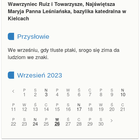
Wawrzyniec Ruiz i Towarzysze, Najświętsza
Maryja Panna Leśniańska, bazylika katedralna w
Kielcach
Przysłowie
We wrześniu, gdy tłuste ptaki, srogo się zima da
ludziom we znaki.
Wrzesień 2023
<
P
S
N
P
W
Ś
C
P
S
N
1
2
3
4
5
6
7
8
9
10
P
W
Ś
C
P
S
N
P
W
Ś
C
11
12
13
14
15
16
17
18
19
20
21
P
S
N
P
W
Ś
C
P
S
>
26
22
23
24
25
27
28
29
30