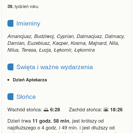
39.
tydzień roku
Imieniny
Amancjusz, Budziwoj, Cyprian, Dalmacjusz, Dalmacy,
Damian, Euzebiusz, Kacper, Kosma, Majnard, Nila,
Nilus, Teresa, Łucja, Łękomir, Łękomira
Święta i ważne wydarzenia
Dzień Aptekarza
Słońce
Wschód słońca: 🌅
6:28
Zachód słońca: 🌇
18:26
Dzień trwa
11 godz. 58 min
,
jest krótszy od
najdłuższego o 4 godz. i 49 min.
i
jest dłuższy od