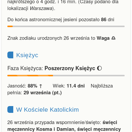
najkrótszego o 4 godz. i 16 min.
(Czasy podano dla
lokalizacji
Warszawa
).
Do końca astronomicznej jesieni pozostało
86
dni
Znak zodiaku urodzonych 26 września to
Waga ♎︎
Księżyc
Faza Księżyca:
🌔
Poszerzony Księżyc
Jasność:
88% ↑
Wiek:
11.4 dni
Najbliższa
pełnia:
29 września (pt.)
W Kościele Katolickim
26 września przypada wspomnienie/święto:
święci
męczennicy Kosma i Damian, święci męczennicy