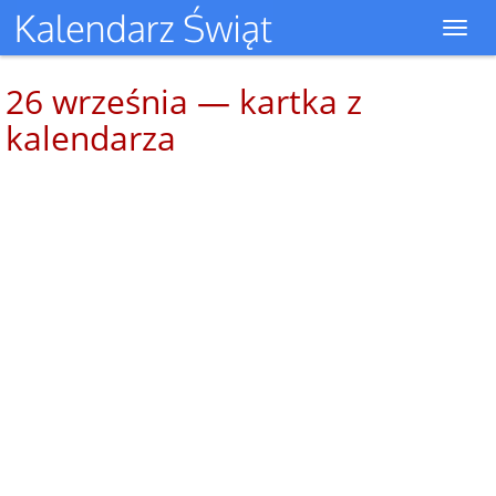
Toggl
navig
26 września — kartka z
kalendarza