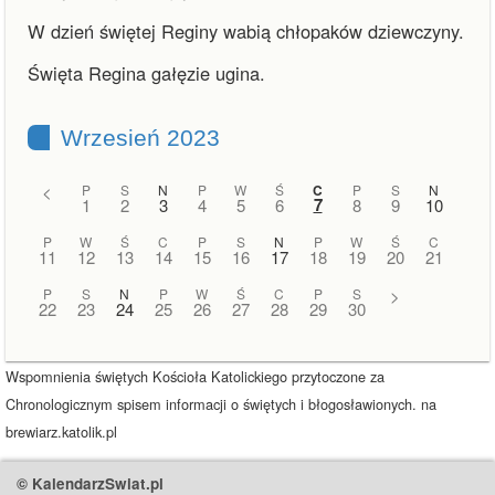
W dzień świętej Reginy wabią chłopaków dziewczyny.
Święta Regina gałęzie ugina.
Wrzesień 2023
<
P
S
N
P
W
Ś
C
P
S
N
7
1
2
3
4
5
6
8
9
10
P
W
Ś
C
P
S
N
P
W
Ś
C
11
12
13
14
15
16
17
18
19
20
21
P
S
N
P
W
Ś
C
P
S
>
22
23
24
25
26
27
28
29
30
Wspomnienia świętych Kościoła Katolickiego przytoczone za
Chronologicznym spisem informacji o świętych i błogosławionych. na
brewiarz.katolik.pl
© KalendarzSwiat.pl