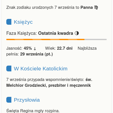
Znak zodiaku urodzonych 7 września to
Panna ♍︎
Księżyc
Faza Księżyca:
🌗
Ostatnia kwadra
Jasność:
45% ↓
Wiek:
22.7 dni
Najbliższa
pełnia:
29 września (pt.)
W Kościele Katolickim
7 września przypada wspomnienie/święto:
św.
Melchior Grodziecki, prezbiter i męczennik
Przysłowia
Święta Regina mgły rozpina.