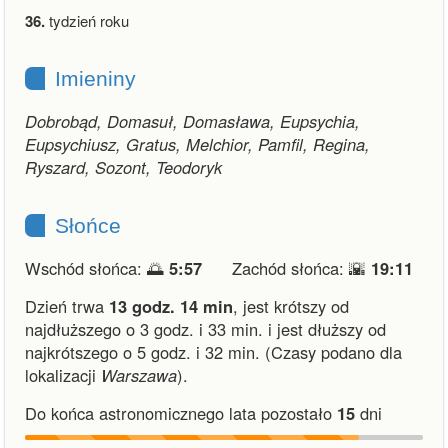
36.
tydzień roku
Imieniny
Dobrobąd, Domasuł, Domasława, Eupsychia,
Eupsychiusz, Gratus, Melchior, Pamfil, Regina,
Ryszard, Sozont, Teodoryk
Słońce
Wschód słońca: 🌅
5:57
Zachód słońca: 🌇
19:11
Dzień trwa
13 godz. 14 min
,
jest krótszy od
najdłuższego o 3 godz. i 33 min.
i
jest dłuższy od
najkrótszego o 5 godz. i 32 min.
(Czasy podano dla
lokalizacji
Warszawa
).
Do końca astronomicznego lata pozostało
15
dni