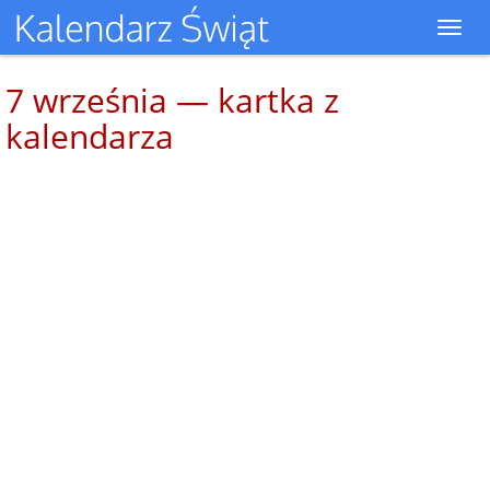
Toggl
navig
7 września — kartka z
kalendarza