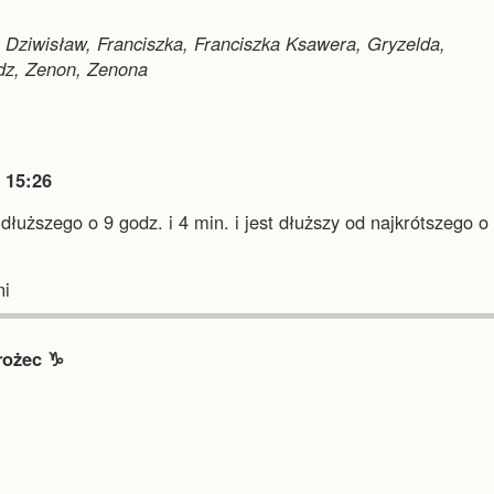
 Dziwisław, Franciszka, Franciszka Ksawera, Gryzelda,
adz, Zenon, Zenona

15:26
jdłuższego o 9 godz. i 4 min.
i
jest dłuższy od najkrótszego o
.
i
rożec ♑︎