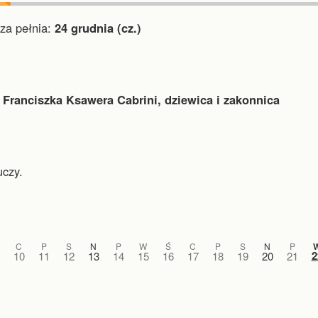
a pełnia:
24 grudnia (cz.)
 Franciszka Ksawera Cabrini, dziewica i zakonnica
uczy.
C
P
S
N
P
W
Ś
C
P
S
N
P
2
10
11
12
13
14
15
16
17
18
19
20
21