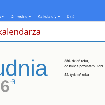
e
Dni wolne
Kalkulatory
Dziś
kalendarza
udnia
356.
dzień roku,
do końca pozostało
9
dni
52.
tydzień roku
26