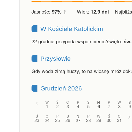
Jasność:
97% ↑
Wiek:
12.9 dni
Najbliższ
W Kościele Katolickim
22 grudnia przypada wspomnienie/święto:
św.
Przysłowie
Gdy woda zimą huczy, to na wiosnę mróz dok
Grudzień 2026
<
W
Ś
C
P
S
N
P
W
Ś
1
2
3
4
5
6
7
8
9
Ś
C
P
S
N
P
W
Ś
C
>
23
24
25
26
27
28
29
30
31