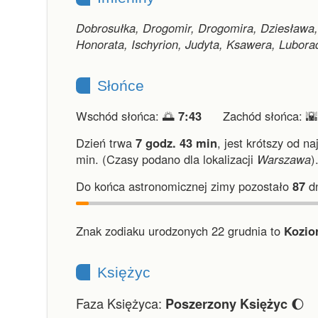
Dobrosułka, Drogomir, Drogomira, Dziesława,
Honorata, Ischyrion, Judyta, Ksawera, Lubor
Słońce
Wschód słońca: 🌅
7:43
Zachód słońca: 
Dzień trwa
7 godz. 43 min
,
jest krótszy od na
min.
(Czasy podano dla lokalizacji
Warszawa
)
Do końca astronomicznej zimy pozostało
87
dn
Znak zodiaku urodzonych 22 grudnia to
Kozio
Księżyc
Faza Księżyca:
🌔
Poszerzony Księżyc