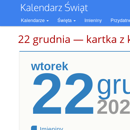
Kalendarze
Święta
Imieniny
Przydatn
22 grudnia — kartka z 
wtorek
22
gr
20
Imieniny