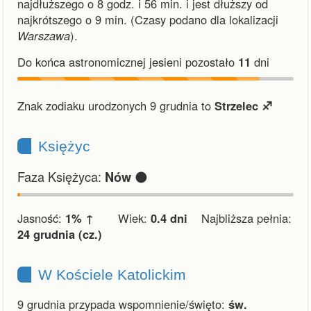
najdłuższego o 8 godz. i 56 min.
i
jest dłuższy od
najkrótszego o 9 min.
(Czasy podano dla lokalizacji
Warszawa
).
Do końca astronomicznej jesieni pozostało
11
dni
Znak zodiaku urodzonych 9 grudnia to
Strzelec ♐︎
Księżyc
Faza Księżyca:
🌑
Nów
Jasność:
1% ↑
Wiek:
0.4 dni
Najbliższa pełnia:
24 grudnia (cz.)
W Kościele Katolickim
9 grudnia przypada wspomnienie/święto:
św.