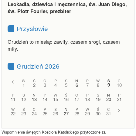
Leokadia, dziewica i męczennica, św. Juan Diego,
św. Piotr Fourier, prezbiter
Przysłowie
Grudzień to miesiąc zawiły, czasem srogi, czasem
miły.
Grudzień 2026
<
W
Ś
C
P
S
N
P
W
Ś
C
9
1
2
3
4
5
6
7
8
10
P
S
N
P
W
Ś
C
P
S
N
P
11
12
13
14
15
16
17
18
19
20
21
W
Ś
C
P
S
N
P
W
Ś
C
>
22
23
24
25
26
27
28
29
30
31
Wspomnienia świętych Kościoła Katolickiego przytoczone za