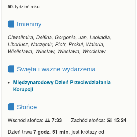
50.
tydzień roku
Imieniny
Chwalimira, Delfina, Gorgonia, Jan, Leokadia,
Liboriusz, Naczęmir, Piotr, Prokul, Waleria,
Wielisława, Wiesław, Wiesława, Wrocisław
Święta i ważne wydarzenia
Międzynarodowy Dzień Przeciwdziałania
Korupcji
Słońce
Wschód słońca: 🌅
7:33
Zachód słońca: 🌇
15:24
Dzień trwa
7 godz. 51 min
,
jest krótszy od