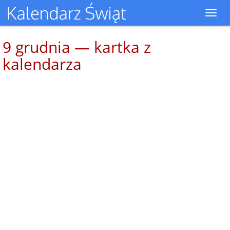
Toggl
navig
9 grudnia — kartka z
kalendarza