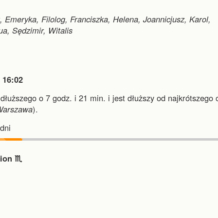
Emeryka, Filolog, Franciszka, Helena, Joannicjusz, Karol,
a, Sędzimir, Witalis

16:02
jdłuższego o 7 godz. i 21 min.
i
jest dłuższy od najkrótszego 
Warszawa
).
dni
ion ♏︎