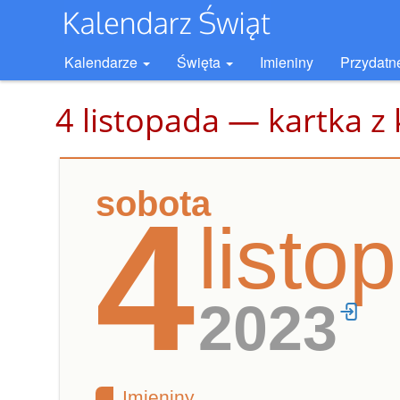
Kalendarze
Święta
Imieniny
Przydatn
4 listopada — kartka z
sobota
4
listo
2023
Imieniny