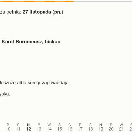
a pełnia:
27 listopada (pn.)
 Karol Boromeusz, biskup
deszcze albo śniegi zapowiadają.
yska.
P
S
N
P
W
Ś
C
P
S
N
P
W
10
11
12
13
14
15
16
17
18
19
20
21
2