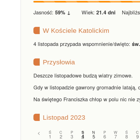
Jasność:
59% ↓
Wiek:
21.4 dni
Najbliższ
W Kościele Katolickim
4 listopada przypada wspomnienie/święto:
św.
Przysłowia
Deszcze listopadowe budzą wiatry zimowe.
Gdy w listopadzie gawrony gromadnie latają, 
Na świętego Franciszka chłop w polu nic nie z
Listopad 2023
<
Ś
C
P
S
N
P
W
Ś
C
4
1
2
3
5
6
7
8
9