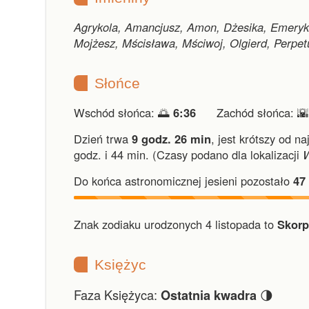
Agrykola, Amancjusz, Amon, Dżesika, Emeryk, 
Mojżesz, Mścisława, Mściwoj, Olgierd, Perpetu
Słońce
Wschód słońca: 🌅
6:36
Zachód słońca: 
Dzień trwa
9 godz. 26 min
,
jest krótszy od na
godz. i 44 min.
(Czasy podano dla lokalizacji
Do końca astronomicznej jesieni pozostało
47
Znak zodiaku urodzonych 4 listopada to
Skorp
Księżyc
Faza Księżyca:
🌗
Ostatnia kwadra