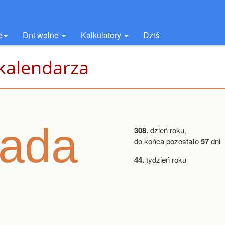
e
Dni wolne
Kalkulatory
Dziś
 kalendarza
pada
308.
dzień roku,
do końca pozostało
57
dni
44.
tydzień roku