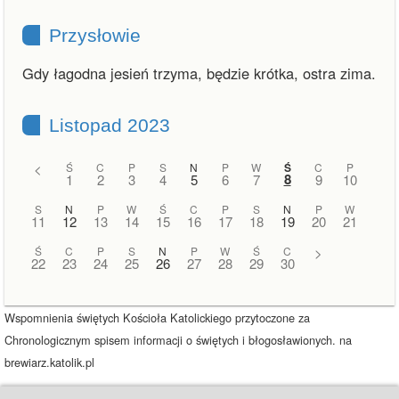
Przysłowie
Gdy łagodna jesień trzyma, będzie krótka, ostra zima.
Listopad 2023
<
Ś
C
P
S
N
P
W
Ś
C
P
8
1
2
3
4
5
6
7
9
10
S
N
P
W
Ś
C
P
S
N
P
W
11
12
13
14
15
16
17
18
19
20
21
Ś
C
P
S
N
P
W
Ś
C
>
22
23
24
25
26
27
28
29
30
Wspomnienia świętych Kościoła Katolickiego przytoczone za
Chronologicznym spisem informacji o świętych i błogosławionych. na
brewiarz.katolik.pl