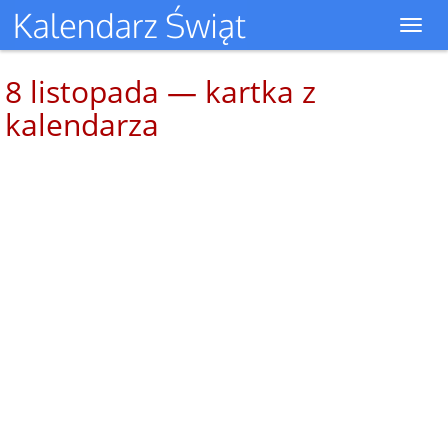
Toggl
navig
8 listopada — kartka z
kalendarza