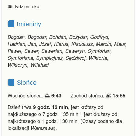
45.
tydzień roku
Imieniny
Bogdan, Bogodar, Bohdan, Bożydar, Godfryd,
Hadrian, Jan, Józef, Klarus, Klaudiusz, Marcin, Maur,
Paweł, Sewer, Sewerian, Seweryn, Symforian,
Symforiana, Symplicjusz, Sędziwoj, Wiktoria,
Wiktoryn, Wilehad
Słońce
Wschód słońca: 🌅
6:43
Zachód słońca: 🌇
15:55
Dzień trwa
9 godz. 12 min
,
jest krótszy od
najdłuższego o 7 godz. i 35 min.
i
jest dłuższy od
najkrótszego o 1 godz. i 30 min.
(Czasy podano dla
lokalizacji
Warszawa
).