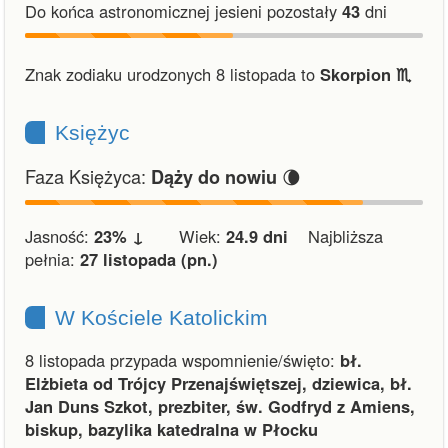
Do końca astronomicznej jesieni pozostały
43
dni
Znak zodiaku urodzonych 8 listopada to
Skorpion ♏︎
Księżyc
Faza Księżyca:
🌘
Dąży do nowiu
Jasność:
23% ↓
Wiek:
24.9 dni
Najbliższa
pełnia:
27 listopada (pn.)
W Kościele Katolickim
8 listopada przypada wspomnienie/święto:
bł.
Elżbieta od Trójcy Przenajświętszej, dziewica, bł.
Jan Duns Szkot, prezbiter, św. Godfryd z Amiens,
biskup, bazylika katedralna w Płocku