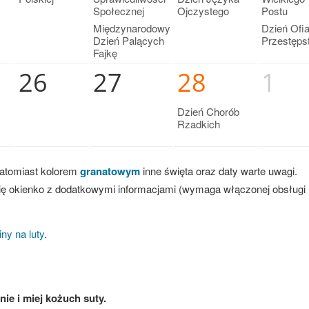
Społecznej
Ojczystego
Postu
Międzynarodowy
Dzień Ofia
Dzień Palących
Przestęps
Fajkę
26
27
28
1
Dzień Chorób
Rzadkich
natomiast kolorem
granatowym
inne święta oraz daty warte uwagi.
ę okienko z dodatkowymi informacjami (wymaga włączonej obsługi
iny na luty
.
nie i miej kożuch suty.