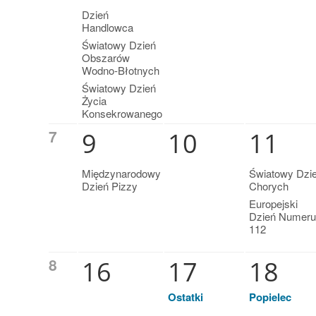
Dzień
Handlowca
Światowy Dzień
Obszarów
Wodno-Błotnych
Światowy Dzień
Życia
Konsekrowanego
7
9
10
11
Międzynarodowy
Światowy Dzi
Dzień Pizzy
Chorych
Europejski
Dzień Numeru
112
8
16
17
18
Ostatki
Popielec