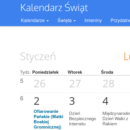
Kalendarze
Święta
Imieniny
Przydatn
Styczeń
L
Tydz.
Poniedziałek
Wtorek
Środa
5
26
27
28
6
2
3
4
Ofiarowanie
Dzień
Międzynarod
Pańskie (Matki
Bezpiecznego
Dzień Walki z
Boskiej
Internetu
Rakiem
Gromnicznej)