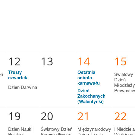
12
13
14
15
Tłusty
Ostatnia
eń
Światowy
czwartek
sobota
Dzień
karnawału
Młodzieży
Dzień Darwina
Dzień
Prawosła
Zakochanych
(Walentynki)
19
20
21
22
Dzień Nauki
Światowy Dzień
Międzynarodowy
I Niedziela
Polskiej
Sprawiedliwości
Dzień Języka
Wielkiego