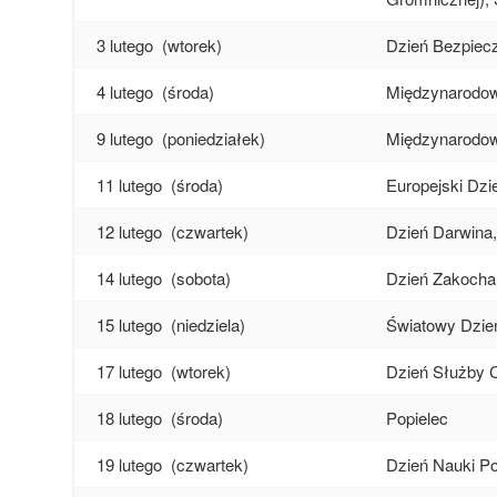
3 lutego
(wtorek)
Dzień Bezpiecz
4 lutego
(środa)
Międzynarodow
9 lutego
(poniedziałek)
Międzynarodow
11 lutego
(środa)
Europejski Dz
12 lutego
(czwartek)
Dzień Darwina,
14 lutego
(sobota)
Dzień Zakochan
15 lutego
(niedziela)
Światowy Dzie
17 lutego
(wtorek)
Dzień Służby C
18 lutego
(środa)
Popielec
19 lutego
(czwartek)
Dzień Nauki Po