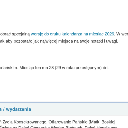
pobrać specjalną
wersję do druku kalendarza na miesiąc 2026
. W wer
ak aby pozostało jak najwięcej miejsca na twoje notatki i uwagi.
iańskim. Miesiąc ten ma 28 (29 w roku przestępnym) dni.
a / wydarzenia
 Życia Konsekrowanego, Ofiarowanie Pańskie (Matki Boskiej
 Światowy Dzień Obszarów Wodno-Błotnych, Dzień Handlowca