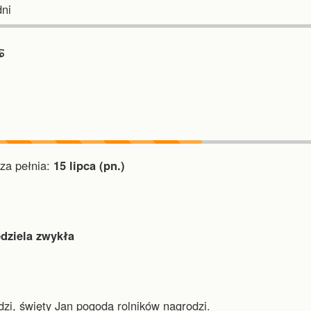
ni
︎
a pełnia:
15 lipca (pn.)
edziela zwykła
i, święty Jan pogodą rolników nagrodzi.