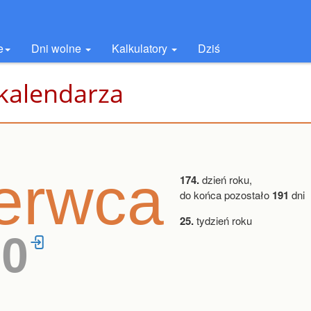
e
Dni wolne
Kalkulatory
Dziś
 kalendarza
erwca
174.
dzień roku,
do końca pozostało
191
dni
25.
tydzień roku
30