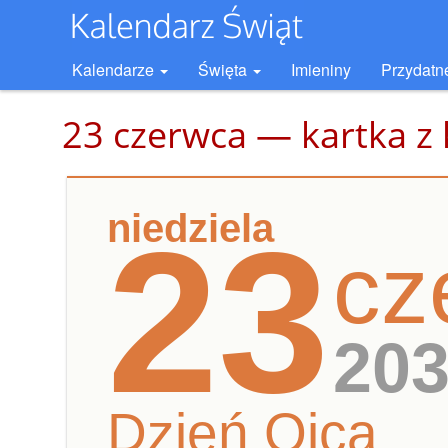
Kalendarze
Święta
Imieniny
Przydatn
23 czerwca — kartka z
niedziela
23
cz
20
Dzień Ojca