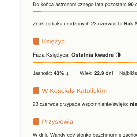
Do końca astronomicznego lata pozostało
90
d
Znak zodiaku urodzonych 23 czerwca to
Rak ♋
Księżyc
Faza Księżyca:
🌗
Ostatnia kwadra
Jasność:
43% ↓
Wiek:
22.9 dni
Najbliższ
W Kościele Katolickim
23 czerwca przypada wspomnienie/święto:
ni
Przysłowia
W dniu Wandy gdy słonko bezchmurnie zachodz