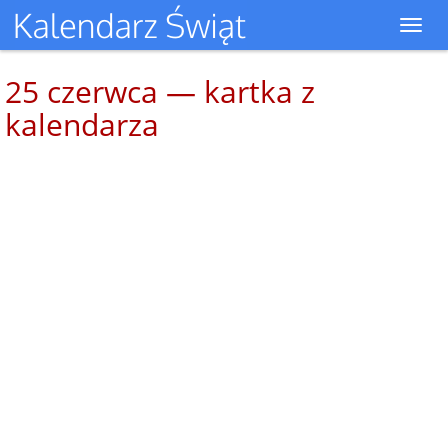
Toggl
navig
25 czerwca — kartka z
kalendarza