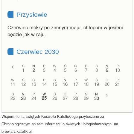
Przysłowie
Czerwiec mokry po zimnym maju, chłopom w jesieni
będzie jak w raju.
Czerwiec 2030
<
S
N
P
W
Ś
C
P
S
N
P
1
2
3
4
5
6
7
8
9
10
W
Ś
C
P
S
N
P
W
Ś
C
P
11
12
13
14
15
16
17
18
19
20
21
S
N
P
W
Ś
C
P
S
N
>
25
22
23
24
26
27
28
29
30
Wspomnienia świętych Kościoła Katolickiego przytoczone za
Chronologicznym spisem informacji o świętych i błogosławionych. na
brewiarz.katolik.pl