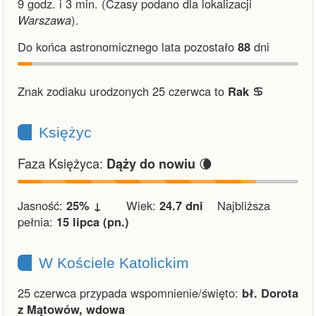
9 godz. i 3 min.
(Czasy podano dla lokalizacji
Warszawa
).
Do końca astronomicznego lata pozostało
88
dni
Znak zodiaku urodzonych 25 czerwca to
Rak ♋︎
Księżyc
Faza Księżyca:
🌘
Dąży do nowiu
Jasność:
25% ↓
Wiek:
24.7 dni
Najbliższa
pełnia:
15 lipca (pn.)
W Kościele Katolickim
25 czerwca przypada wspomnienie/święto:
bł. Dorota
z Mątowów, wdowa