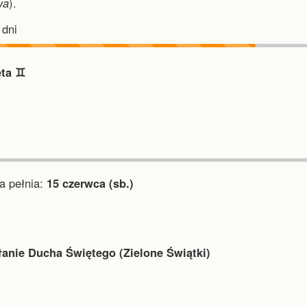
wa
).
dni
ta ♊︎
 pełnia:
15 czerwca (sb.)
łanie Ducha Świętego (Zielone Świątki)