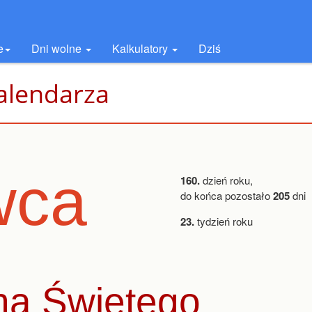
e
Dni wolne
Kalkulatory
Dziś
alendarza
wca
160.
dzień roku,
do końca pozostało
205
dni
23.
tydzień roku
ha Świętego