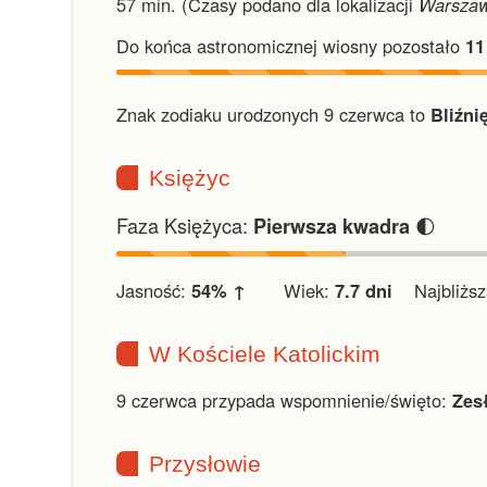
57 min.
(Czasy podano dla lokalizacji
Warsza
Do końca astronomicznej wiosny pozostało
11
Znak zodiaku urodzonych 9 czerwca to
Bliźnię
Księżyc
Faza Księżyca:
🌓
Pierwsza kwadra
Jasność:
54% ↑
Wiek:
7.7 dni
Najbliższa
W Kościele Katolickim
9 czerwca przypada wspomnienie/święto:
Zes
Przysłowie