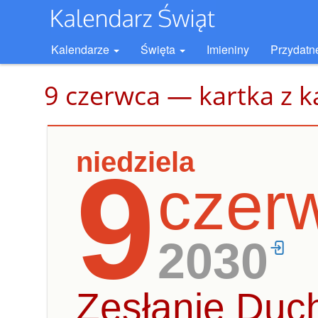
Kalendarze
Święta
Imieniny
Przydatn
9 czerwca — kartka z k
niedziela
9
czer
2030
Zesłanie Duc