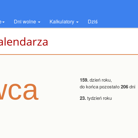
e
Dni wolne
Kalkulatory
Dziś
alendarza
wca
159.
dzień roku,
do końca pozostało
206
dni
23.
tydzień roku