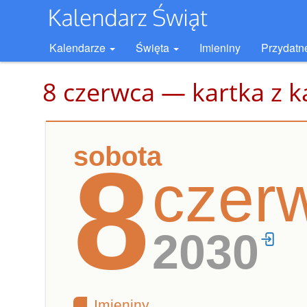
Kalendarze
Święta
Imieniny
Przydatn
8 czerwca — kartka z k
sobota
8
czer
2030
Imieniny